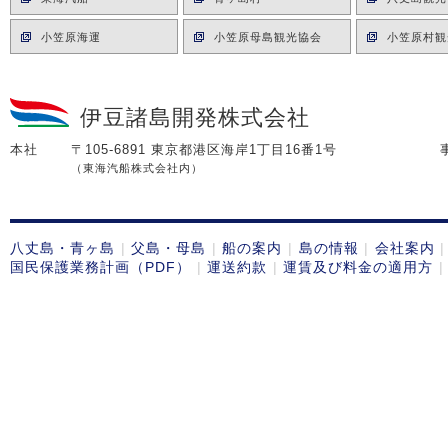
小笠原海運
小笠原母島観光協会
小笠原村観
伊豆諸島開発株式会社
本社
〒105-6891 東京都港区海岸1丁目16番1号
（東海汽船株式会社内）
八丈島・青ヶ島
父島・母島
船の案内
島の情報
会社案内
国民保護業務計画（PDF）
運送約款
運賃及び料金の適用方