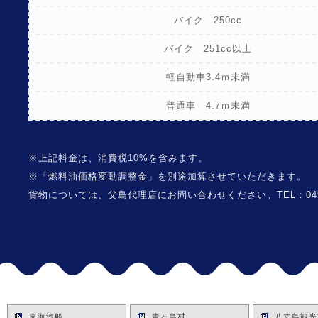
バイク 250cc
バイク 251cc以上
軽自動車3.4ｍ未満
普通車 4.7ｍ未満
※上記料金は、消費税10%を含みます。
※「燃料油価格変動調整金」を別途加算させていただきます。
貨物については、父島代理店にお問い合わせください。TEL：04998
東海汽船
青ヶ島村
八丈島観光