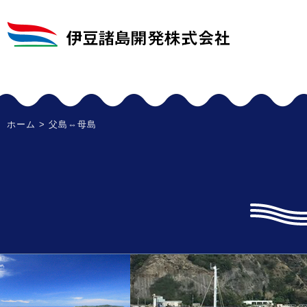
ホーム
> 父島⇔母島