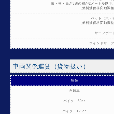
縦・横・高さ3辺の和が2メートル以下、
（燃料油価格変動調
ペット（犬・
（燃料油価格変動調
サーフボー
ウインドサー
車両関係運賃（貨物扱い）
種類
自転車
バイク 50cc
バイク 125cc